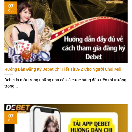
07
Oct
Hướng Dẫn Đăng Ký Debet Chi Tiết Từ A-Z Cho Người Chơi Mới
Debet là một trong những nhà cái cá cược hàng đầu trên thị trường
trong...
07
Oct