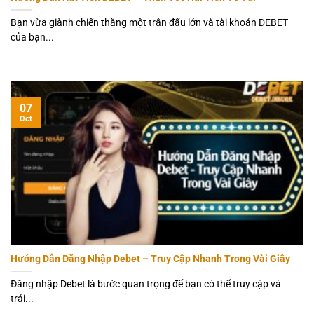
Bạn vừa giành chiến thắng một trận đấu lớn và tài khoản DEBET
của bạn...
07
Oct
Hướng Dẫn Đăng Nhập Debet – Truy Cập Nhanh Trong Vài Giây
Đăng nhập Debet là bước quan trọng để bạn có thể truy cập và
trải...