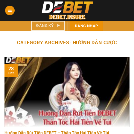
Skip
to
content
ĐĂNG KÝ
ĐĂNG NHẬP
CATEGORY ARCHIVES:
HƯỚNG DẪN CƯỢC
28
Oct
Hướng Dẫn Rút Tiền DEBET – Thần Tốc Hái Tiền Về Túi