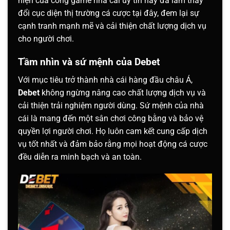
hiện của cổng game nhà cái uy tín này đã làm thay
đổi cục diện thị trường cá cược tại đây, đem lại sự
cạnh tranh mạnh mẽ và cải thiện chất lượng dịch vụ
cho người chơi.
Tầm nhìn và sứ mệnh của Debet
Với mục tiêu trở thành nhà cái hàng đầu châu Á,
Debet
không ngừng nâng cao chất lượng dịch vụ và
cải thiện trải nghiệm người dùng. Sứ mệnh của nhà
cái là mang đến một sân chơi công bằng và bảo vệ
quyền lợi người chơi. Họ luôn cam kết cung cấp dịch
vụ tốt nhất và đảm bảo rằng mọi hoạt động cá cược
đều diễn ra minh bạch và an toàn.