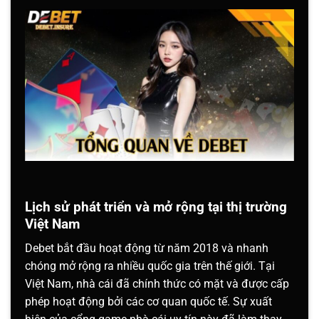
Lịch sử phát triển và mở rộng tại thị trường
Việt Nam
Debet bắt đầu hoạt động từ năm 2018 và nhanh
chóng mở rộng ra nhiều quốc gia trên thế giới. Tại
Việt Nam, nhà cái đã chính thức có mặt và được cấp
phép hoạt động bởi các cơ quan quốc tế. Sự xuất