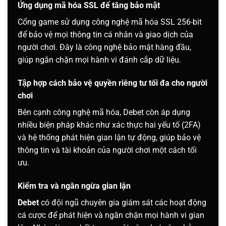
Ứng dụng mã hóa SSL để tăng bảo mật
Cổng game sử dụng công nghệ mã hóa SSL 256-bit
để bảo vệ mọi thông tin cá nhân và giao dịch của
người chơi. Đây là công nghệ bảo mật hàng đầu,
giúp ngăn chặn mọi hành vi đánh cắp dữ liệu.
Tập hợp cách bảo vệ quyền riêng tư tối đa cho người
chơi
Bên cạnh công nghệ mã hóa, Debet còn áp dụng
nhiều biện pháp khác như xác thực hai yếu tố (2FA)
và hệ thống phát hiện gian lận tự động, giúp bảo vệ
thông tin và tài khoản của người chơi một cách tối
ưu.
Kiểm tra và ngăn ngừa gian lận
Debet
có đội ngũ chuyên gia giám sát các hoạt động
cá cược để phát hiện và ngăn chặn mọi hành vi gian