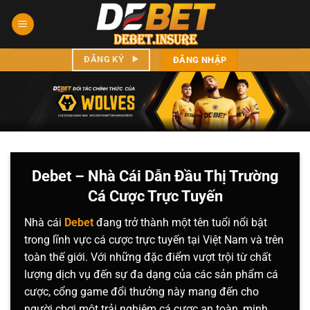
Skip
to
content
ĐĂNG KÝ
ĐĂNG NHẬP
Debet – Nhà Cái Dẫn Đầu Thị Trường
Cá Cược Trực Tuyến
Nhà cái
Debet
đang trở thành một tên tuổi nổi bật
trong lĩnh vực cá cược trực tuyến tại Việt Nam và trên
toàn thế giới. Với những đặc điểm vượt trội từ chất
lượng dịch vụ đến sự đa dạng của các sản phẩm cá
cược, cổng game đổi thưởng này mang đến cho
người chơi một trải nghiệm cá cược an toàn, minh