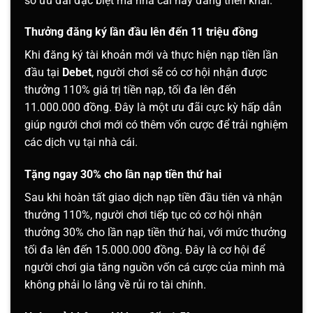
số ưu đãi đặc biệt mà nhà cái này đang triển khai:
Thưởng đăng ký lần đầu lên đến 11 triệu đồng
Khi đăng ký tài khoản mới và thực hiện nạp tiền lần
đầu tại
Debet
, người chơi sẽ có cơ hội nhận được
thưởng 110% giá trị tiền nạp, tối đa lên đến
11.000.000 đồng. Đây là một ưu đãi cực kỳ hấp dẫn
giúp người chơi mới có thêm vốn cược để trải nghiệm
các dịch vụ tại nhà cái.
Tặng ngay 30% cho lần nạp tiền thứ hai
Sau khi hoàn tất giao dịch nạp tiền đầu tiên và nhận
thưởng 110%, người chơi tiếp tục có cơ hội nhận
thưởng 30% cho lần nạp tiền thứ hai, với mức thưởng
tối đa lên đến 15.000.000 đồng. Đây là cơ hội để
người chơi gia tăng nguồn vốn cá cược của mình mà
không phải lo lắng về rủi ro tài chính.