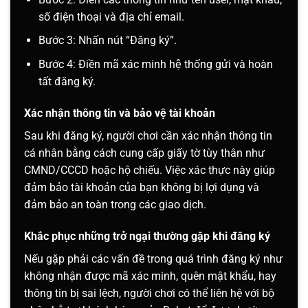
số điện thoại và địa chỉ email.
Bước 3: Nhấn nút “Đăng ký”.
Bước 4: Điền mã xác minh hệ thống gửi và hoàn
tất đăng ký.
Xác nhận thông tin và bảo vệ tài khoản
Sau khi đăng ký, người chơi cần xác nhận thông tin
cá nhân bằng cách cung cấp giấy tờ tùy thân như
CMND/CCCD hoặc hộ chiếu. Việc xác thực này giúp
đảm bảo tài khoản của bạn không bị lợi dụng và
đảm bảo an toàn trong các giao dịch.
Khắc phục những trở ngại thường gặp khi đăng ký
Nếu gặp phải các vấn đề trong quá trình đăng ký như
không nhận được mã xác minh, quên mật khẩu, hay
thông tin bị sai lệch, người chơi có thể liên hệ với bộ