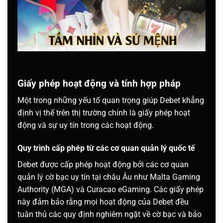
Giấy phép hoạt động và tính hợp pháp
Một trong những yếu tố quan trọng giúp Debet khẳng
định vị thế trên thị trường chính là giấy phép hoạt
động và sự uy tín trong các hoạt động.
Quy trình cấp phép từ các cơ quan quản lý quốc tế
Debet được cấp phép hoạt động bởi các cơ quan
quản lý cờ bạc uy tín tại châu Âu như Malta Gaming
Authority (MGA) và Curacao eGaming. Các giấy phép
này đảm bảo rằng mọi hoạt động của Debet đều
tuân thủ các quy định nghiêm ngặt về cờ bạc và bảo