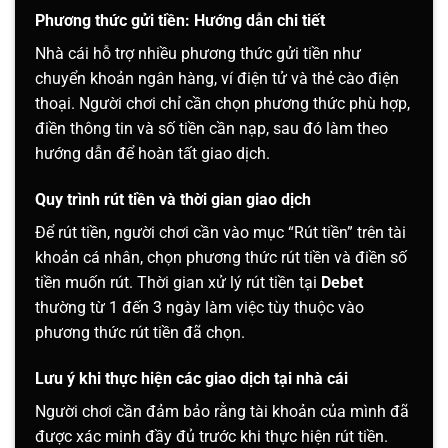
Phương thức gửi tiền: Hướng dẫn chi tiết
Nhà cái hỗ trợ nhiều phương thức gửi tiền như
chuyển khoản ngân hàng, ví điện tử và thẻ cào điện
thoại. Người chơi chỉ cần chọn phương thức phù hợp,
điền thông tin và số tiền cần nạp, sau đó làm theo
hướng dẫn để hoàn tất giao dịch.
Quy trình rút tiền và thời gian giao dịch
Để rút tiền, người chơi cần vào mục “Rút tiền” trên tài
khoản cá nhân, chọn phương thức rút tiền và điền số
tiền muốn rút. Thời gian xử lý rút tiền tại
Debet
thường từ 1 đến 3 ngày làm việc tùy thuộc vào
phương thức rút tiền đã chọn.
Lưu ý khi thực hiện các giao dịch tại nhà cái
Người chơi cần đảm bảo rằng tài khoản của mình đã
được xác minh đầy đủ trước khi thực hiện rút tiền.